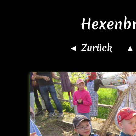
Hexenb
◄ Zurück
▲